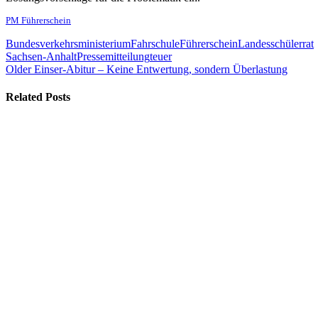
PM Führerschein
Bundesverkehrsministerium
Fahrschule
Führerschein
Landesschülerrat
Sachsen-Anhalt
Pressemitteilung
teuer
Older
Einser-Abitur – Keine Entwertung, sondern Überlastung
Related Posts