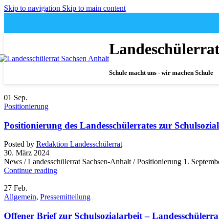
Skip to navigation
Skip to main content
Landeschülerra
Schule macht uns - wir machen Schule
01
Sep.
Positionierung
Positionierung des Landesschülerrates zur Schulsozial
Posted by
Redaktion Landesschülerrat
30. März 2024
News / Landesschülerrat Sachsen-Anhalt / Positionierung 1. Septem
Continue reading
27
Feb.
Allgemein
,
Pressemitteilung
Offener Brief zur Schulsozialarbeit – Landesschülerra